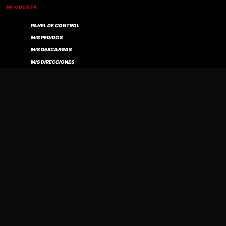
MI CUENTA
PANEL DE CONTROL
MIS PEDIDOS
Compra verificada
MIS DESCARGAS
MIS DIRECCIONES
MIS DATOS
CARRITO
FINALIZAR COMPRA
BUHO ROCK ES LA TIENDA ONLINE DE ROCK Y ACCESORIOS DE MOTOCICLISTAS DEL
PERÚ: POLOS Y CAMISETAS DE BANDAS, POLERAS, CASACAS, CHALECOS,
ACCESORIOS Y MOTOS. ENVÍOS A LIMA Y A TODO EL PERÚ. ENCUENTRA MERCH DE
IRON MAIDEN, GORILLAZ, BTS, HARLEY DAVIDSON, AC/DC, SLIPKNOT, GUNS N'
ROSES Y MUCHAS MARCAS MÁS.
© 2026 BUHO ROCK. TODOS LOS DERECHOS RESERVADOS.