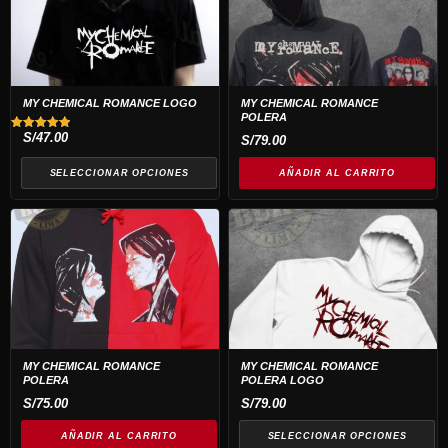
tiene
múltiples
variantes.
Las
opciones
MY CHEMICAL ROMANCE LOGO
MY CHEMICAL ROMANCE
POLERA
se
S/
47.00
Valorado
S/
79.00
pueden
con
5.00
elegir
de 5
SELECCIONAR OPCIONES
AÑADIR AL CARRITO
en
Este
la
producto
página
tiene
de
múltiples
producto
variantes.
Las
opciones
MY CHEMICAL ROMANCE
MY CHEMICAL ROMANCE
POLERA
POLERA LOGO
se
S/
75.00
S/
79.00
pueden
elegir
AÑADIR AL CARRITO
SELECCIONAR OPCIONES