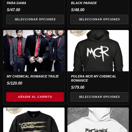
PARA DAMA
BLACK PARADE
se
se
S/
47.00
S/
48.00
pueden
pueden
elegir
elegir
SELECCIONAR OPCIONES
SELECCIONAR OPCIONES
en
en
Este
la
la
producto
página
página
tiene
de
de
múltiples
producto
producto
variantes.
Las
opciones
MY CHEMICAL ROMANCE TRAJE
POLERA MCR MY CHEMICAL
ROMANCE
se
S/
120.00
S/
79.00
pueden
elegir
AÑADIR AL CARRITO
SELECCIONAR OPCIONES
en
Este
Este
la
producto
producto
página
tiene
tiene
de
múltiples
múltiples