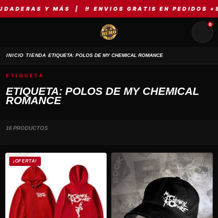
DERAS Y MÁS | 🤘 ENVIOS GRATIS EN PEDIDOS +S/1
0
›
›
INICIO
TIENDA
ETIQUETA: POLOS DE MY CHEMICAL ROMANCE
ETIQUETA
ETIQUETA: POLOS DE MY CHEMICAL
ROMANCE
16 PRODUCTOS
Este
¡OFERTA!
producto
tiene
múltiples
variantes.
Las