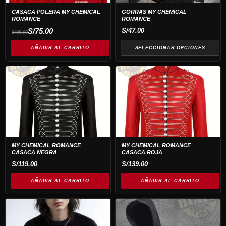
opciones
CASACA POLERA MY CHEMICAL
GORRAS MY CHEMICAL
ROMANCE
ROMANCE
se
El
El
S/
75.00
S/
47.00
S/
99.00
pueden
precio
precio
original
actual
elegir
era:
es:
AÑADIR AL CARRITO
SELECCIONAR OPCIONES
S/99.00.
S/75.00.
en
la
página
de
producto
MY CHEMICAL ROMANCE
MY CHEMICAL ROMANCE
CASACA NEGRA
CASACA ROJA
S/
119.00
S/
139.00
AÑADIR AL CARRITO
AÑADIR AL CARRITO
Este
producto