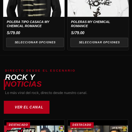
producto
variantes.
variantes.
Las
Las
opciones
opciones
POLERA TIPO CASACA MY
POLERAS MY CHEMICAL
CHEMICAL ROMANCE
ROMANCE
se
se
S/
79.00
S/
79.00
pueden
pueden
elegir
elegir
SELECCIONAR OPCIONES
SELECCIONAR OPCIONES
en
en
la
la
página
página
de
de
DIRECTO DESDE EL ESCENARIO
ROCK Y
producto
producto
NOTICIAS
Lo más viral del rock, directo desde nuestro canal.
VER EL CANAL
DESTACADO
DESTACADO