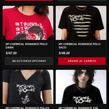
en
Este
la
producto
página
tiene
de
múltiples
producto
variantes.
Las
opciones
MY CHEMICAL ROMANCE POLO
MY CHEMICAL ROMANCE POLO
DAMA
SACO
se
S/
47.00
S/
48.00
pueden
elegir
SELECCIONAR OPCIONES
AÑADIR AL CARRITO
en
Este
Este
la
producto
producto
página
tiene
tiene
de
múltiples
múltiples
producto
variantes.
variantes.
Las
Las
opciones
opciones
MY CHEMICAL ROMANCE POLOS
MY CHEMICAL ROMANCE THE