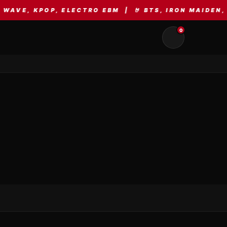
, KPOP, ELECTRO EBM | 🤘 BTS, IRON MAIDEN, AC/
0