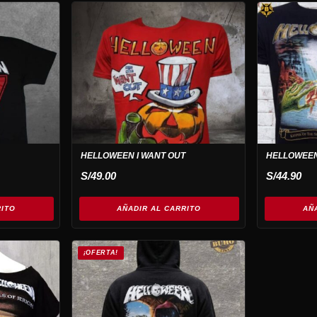
HELLOWEEN I WANT OUT
HELLOWEEN
S/
49.00
S/
44.90
RITO
AÑADIR AL CARRITO
AÑ
¡OFERTA!