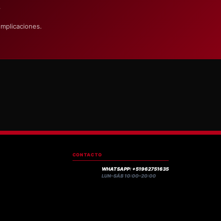
S
omplicaciones.
CONTACTO
WHATSAPP: +51962751635
LUN–SÁB 10:00–20:00