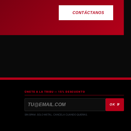
CONTÁCTANOS
ÚNETE A LA TRIBU — 15% DESCUENTO
OK 🤘
SIN SPAM. SOLO METAL. CANCELA CUANDO QUIERAS.