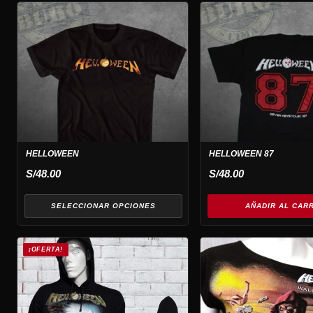
Este
producto
tiene
múltiples
variantes.
Las
opciones
se
pueden
HELLOWEEN
HELLOWEEN 87
elegir
S/
48.00
S/
48.00
en
la
SELECCIONAR OPCIONES
AÑADIR AL CAR
página
de
producto
¡OFERTA!