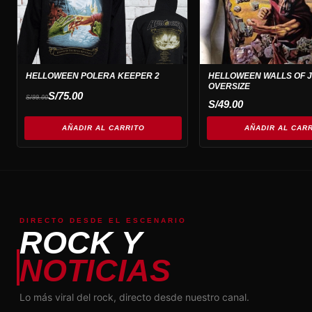
HELLOWEEN POLERA KEEPER 2
HELLOWEEN WALLS OF 
OVERSIZE
El
El
S/
75.00
S/
99.00
precio
precio
S/
49.00
original
actual
era:
es:
AÑADIR AL CARRITO
AÑADIR AL CAR
S/99.00.
S/75.00.
DIRECTO DESDE EL ESCENARIO
ROCK Y
NOTICIAS
Lo más viral del rock, directo desde nuestro canal.