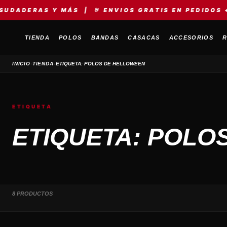
DERAS Y MÁS | 🤘 ENVIOS GRATIS EN PEDIDOS +S/1
TIENDA
POLOS
BANDAS
CASACAS
ACCESORIOS
R
›
›
INICIO
TIENDA
ETIQUETA: POLOS DE HELLOWEEN
ETIQUETA
ETIQUETA: POLO
8 PRODUCTOS