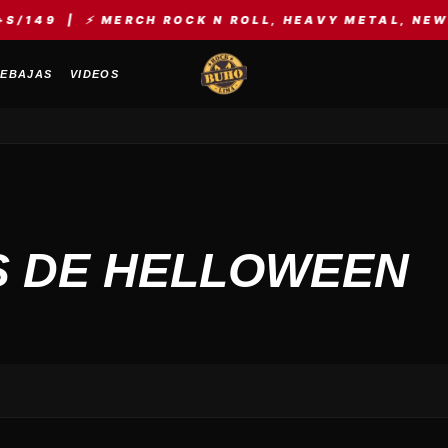
49 | ⚡ MERCH ROCK N ROLL, HEAVY METAL, NEW WAVE
EBAJAS
VIDEOS
S DE HELLOWEEN