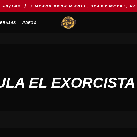
/149 | ⚡ MERCH ROCK N ROLL, HEAVY METAL, NEW W
EBAJAS
VIDEOS
ULA EL EXORCISTA