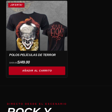
¡OFERTA!
POLOS PELÍCULAS DE TERROR
El
El
S/
49.00
S/
69.00
precio
precio
original
actual
era:
es:
AÑADIR AL CARRITO
S/69.00.
S/49.00.
DIRECTO DESDE EL ESCENARIO
ROCK Y