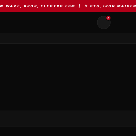
AVE, KPOP, ELECTRO EBM | 🤘 BTS, IRON MAIDEN, 
0