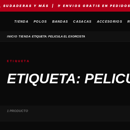
UDADERAS Y MÁS | 🤘 ENVIOS GRATIS EN PEDIDOS +S
TIENDA
POLOS
BANDAS
CASACAS
ACCESORIOS
R
›
›
INICIO
TIENDA
ETIQUETA: PELICULA EL EXORCISTA
ETIQUETA
ETIQUETA: PELIC
1 PRODUCTO