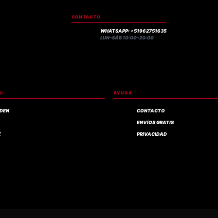
CONTACTO
WHATSAPP: +51962751635
LUN–SÁB 10:00–20:00
RU
AYUDA
IDEN
CONTACTO
ENVÍOS GRATIS
Z
PRIVACIDAD