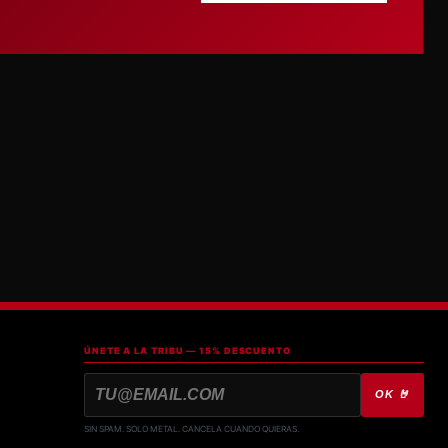
ÚNETE A LA TRIBU — 15% DESCUENTO
OK 🤘
SIN SPAM. SOLO METAL. CANCELA CUANDO QUIERAS.