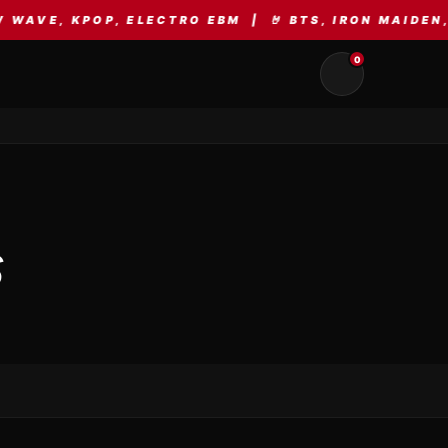
AVE, KPOP, ELECTRO EBM | 🤘 BTS, IRON MAIDEN, 
0
S