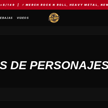
/149 | ⚡ MERCH ROCK N ROLL, HEAVY METAL, NEW W
EBAJAS
VIDEOS
AS DE PERSONAJE