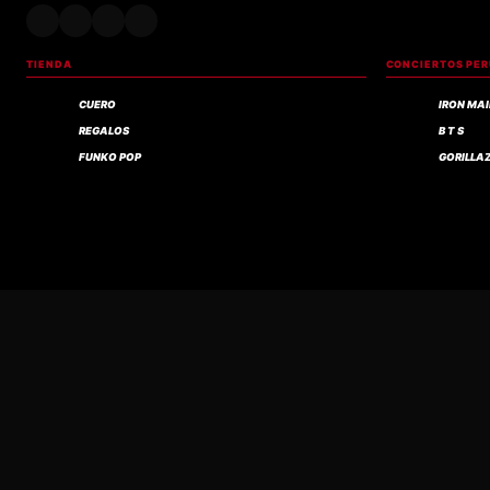
TIENDA
CONCIERTOS PE
CUERO
IRON MA
REGALOS
B T S
FUNKO POP
GORILLA
Compra verificada
BUHO ROCK ES LA TIENDA ONLINE DE ROCK Y ACCESORIOS DE MOTOCICLISTAS DEL 
ENCUENTRA MERCH DE IRON MAIDEN, GORILLAZ, BTS, HARLEY DAVIDSON, AC/DC, S