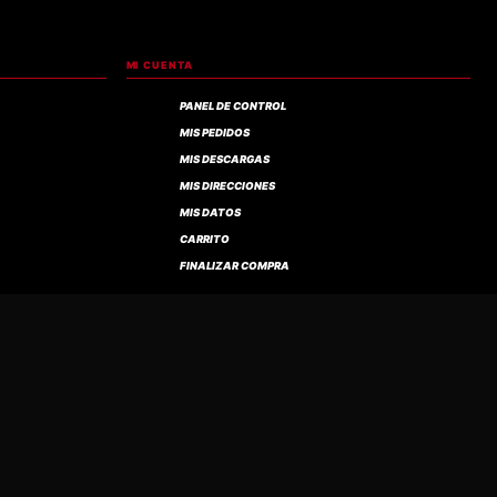
MI CUENTA
PANEL DE CONTROL
MIS PEDIDOS
MIS DESCARGAS
MIS DIRECCIONES
MIS DATOS
CARRITO
FINALIZAR COMPRA
OTOS. ENVÍOS A LIMA Y A TODO EL PERÚ.
© 2026 BUHO ROCK. TODOS LOS DERECHOS RESERVADOS.
DESDE 1999 TU DEALER DE CONFIANZA