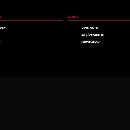
RU
AYUDA
IDEN
CONTACTO
ENVÍOS GRATIS
Z
PRIVACIDAD
PERÚ: POLOS Y CAMISETAS DE BANDAS, POLERAS, CASACAS, CHALECOS, ACCESORIOS Y M
LIPKNOT, GUNS N' ROSES Y MUCHAS MARCAS MÁS.