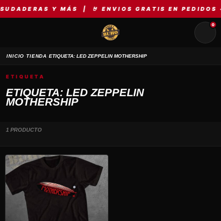
SUDADERAS Y MÁS | 🤘 ENVIOS GRATIS EN PEDIDOS +
0
›
›
INICIO
TIENDA
ETIQUETA: LED ZEPPELIN MOTHERSHIP
ETIQUETA
ETIQUETA: LED ZEPPELIN
MOTHERSHIP
1 PRODUCTO
Este
producto
tiene
múltiples
variantes.
Las