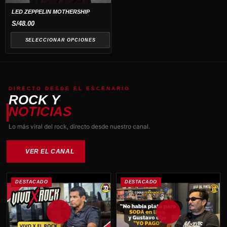
opciones
LED ZEPPELIN MOTHERSHIP
se
S/
48.00
pueden
SELECCIONAR OPCIONES
elegir
en
la
página
DIRECTO DESDE EL ESCENARIO
de
ROCK Y
producto
NOTICIAS
Lo más viral del rock, directo desde nuestro canal.
VER EL CANAL
DESTACADO
DESTACADO