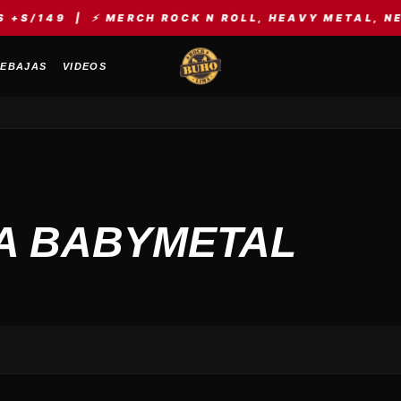
S/149 | ⚡ MERCH ROCK N ROLL, HEAVY METAL, NEW 
EBAJAS
VIDEOS
A BABYMETAL