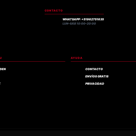
CONTACTO
WHATSAPP: +51962751635
LUN–SÁB 10:00–20:00
RU
AYUDA
IDEN
CONTACTO
ENVÍOS GRATIS
Z
PRIVACIDAD