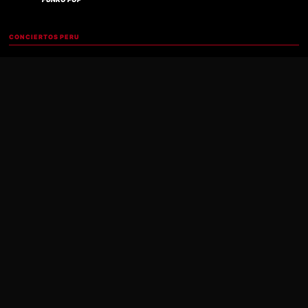
Compra verificada
CONCIERTOS PERU
IRON MAIDEN
B T S
GORILLAZ
AYUDA
CONTACTO
ENVÍOS GRATIS
PRIVACIDAD
MI CUENTA
PANEL DE CONTROL
MIS PEDIDOS
MIS DESCARGAS
MIS DIRECCIONES