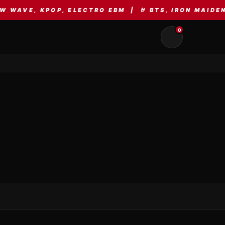
AVE, KPOP, ELECTRO EBM | 🤘 BTS, IRON MAIDEN, 
0