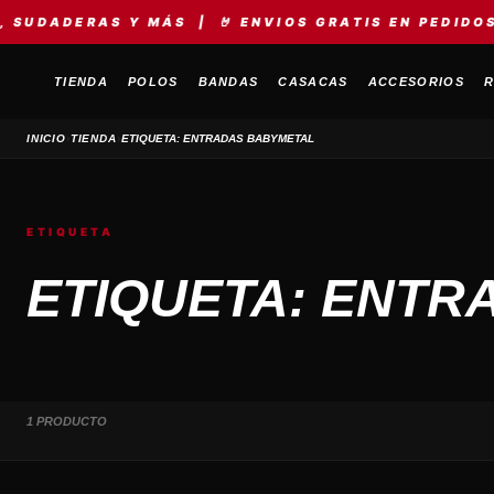
UDADERAS Y MÁS | 🤘 ENVIOS GRATIS EN PEDIDOS +S
TIENDA
POLOS
BANDAS
CASACAS
ACCESORIOS
R
›
›
INICIO
TIENDA
ETIQUETA: ENTRADAS BABYMETAL
ETIQUETA
ETIQUETA: ENTR
1 PRODUCTO