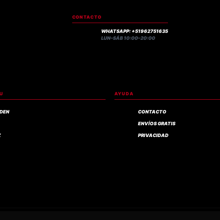
CONTACTO
WHATSAPP: +51962751635
LUN–SÁB 10:00–20:00
RU
AYUDA
IDEN
CONTACTO
ENVÍOS GRATIS
Z
PRIVACIDAD