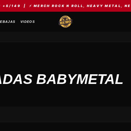
/149 | ⚡ MERCH ROCK N ROLL, HEAVY METAL, NEW W
EBAJAS
VIDEOS
ADAS BABYMETAL