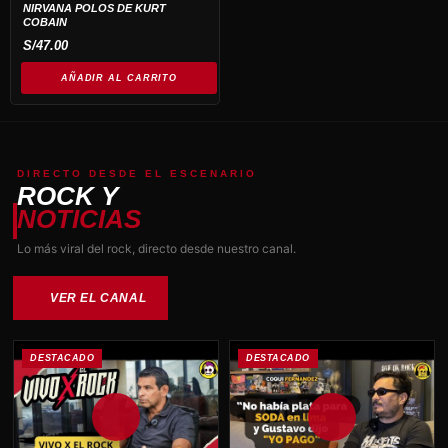
NIRVANA POLOS DE KURT
COBAIN
S/
47.00
AÑADIR AL CARRITO
DIRECTO DESDE EL ESCENARIO
ROCK Y
NOTICIAS
Lo más viral del rock, directo desde nuestro canal.
VER EL CANAL
DESTACADO
DESTACADO