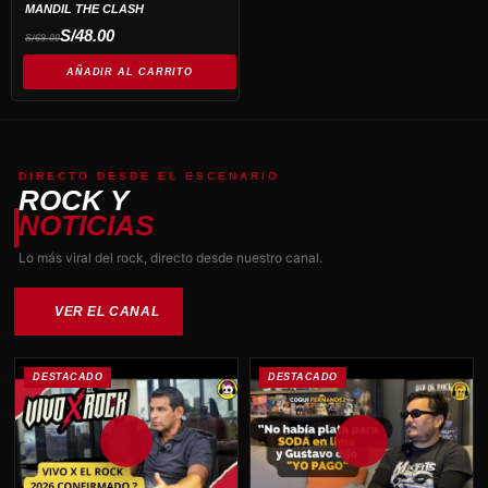
MANDIL THE CLASH
El
El
S/
48.00
S/
69.00
precio
precio
original
actual
era:
es:
AÑADIR AL CARRITO
S/69.00.
S/48.00.
DIRECTO DESDE EL ESCENARIO
ROCK Y
NOTICIAS
Lo más viral del rock, directo desde nuestro canal.
VER EL CANAL
DESTACADO
DESTACADO