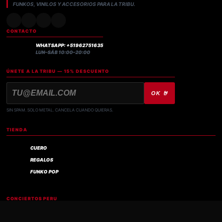
FUNKOS, VINILOS Y ACCESORIOS PARA LA TRIBU.
CONTACTO
WHATSAPP: +51962751635
LUN–SÁB 10:00–20:00
ÚNETE A LA TRIBU — 15% DESCUENTO
OK 🤘
SIN SPAM. SOLO METAL. CANCELA CUANDO QUIERAS.
TIENDA
CUERO
REGALOS
FUNKO POP
Compra verificada
CONCIERTOS PERU
IRON MAIDEN