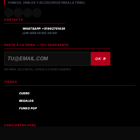
FUNKOS, VINILOS Y ACCESORIOS PARA LA TRIBU.
CONTACTO
WHATSAPP: +51962751635
LUN–SÁB 10:00–20:00
ÚNETE A LA TRIBU — 15% DESCUENTO
OK 🤘
SIN SPAM. SOLO METAL. CANCELA CUANDO QUIERAS.
TIENDA
CUERO
REGALOS
FUNKO POP
Compra verificada
CONCIERTOS PERU
IRON MAIDEN